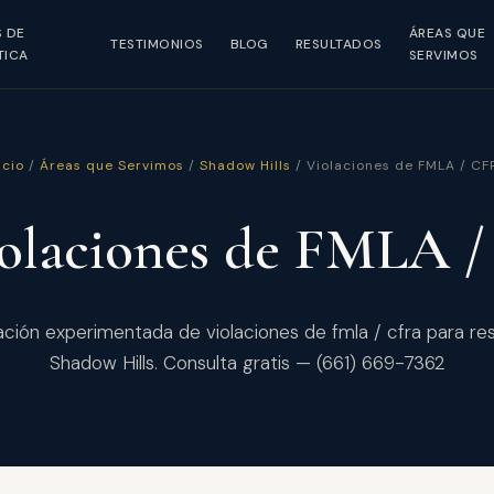
S DE
ÁREAS QUE
TESTIMONIOS
BLOG
RESULTADOS
TICA
SERVIMOS
icio
/
Áreas que Servimos
/
Shadow Hills
/ Violaciones de FMLA / CF
iolaciones de FMLA
ción experimentada de violaciones de fmla / cfra para re
Shadow Hills. Consulta gratis — (661) 669-7362