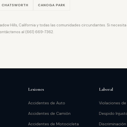
CHATSWORTH
CANOGA PARK
adow Hills, California y todas las comunidades circundantes. Si necesit
 contáctenos al (661) 669-7362.
Lesiones
Laboral
Accidentes de Auto
Violaciones de
Accidentes de Camión
Despido Injust
Accidentes de Motocicleta
Discriminación