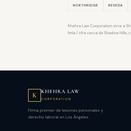
NORTHRIDGE
RESEDA
Khehra Law Corporation sirve a Sh
fmla / cfra cerca de Shadow Hills,
KHEHRA LAW
K
CORPORATION
Firma premier de lesiones personales y
derecho laboral en Los Ángeles.