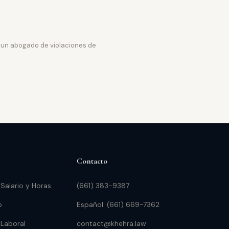
a un abogado de violaciones de
Contacto
 Salario y Horas
(661) 383-9387
o
Español: (661) 669-7362
 Laboral
contact@khehra.law