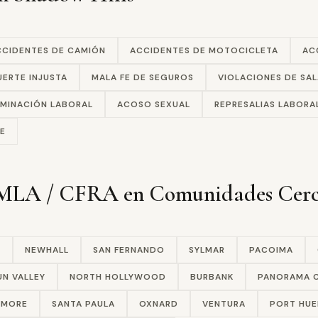
CCIDENTES DE CAMIÓN
ACCIDENTES DE MOTOCICLETA
AC
ERTE INJUSTA
MALA FE DE SEGUROS
VIOLACIONES DE SAL
IMINACIÓN LABORAL
ACOSO SEXUAL
REPRESALIAS LABORA
E
 FMLA / CFRA en Comunidades Cer
A
NEWHALL
SAN FERNANDO
SYLMAR
PACOIMA
UN VALLEY
NORTH HOLLYWOOD
BURBANK
PANORAMA C
LMORE
SANTA PAULA
OXNARD
VENTURA
PORT HU