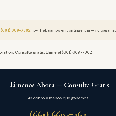
l
(661) 669-7362
hoy. Trabajamos en contingencia — no paga n
ation. Consulta gratis. Llame al (661) 669-7362.
Llámenos Ahora — Consulta Gratis
Sin cobro a menos que ganemos.
(661) 669-7362