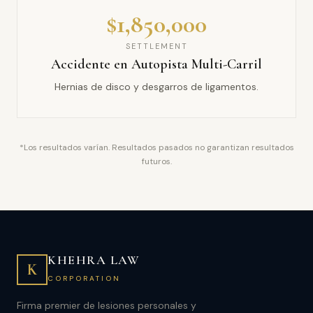
$1,850,000
SETTLEMENT
Accidente en Autopista Multi-Carril
Hernias de disco y desgarros de ligamentos.
*Los resultados varían. Resultados pasados no garantizan resultados
futuros.
KHEHRA LAW
K
CORPORATION
Firma premier de lesiones personales y