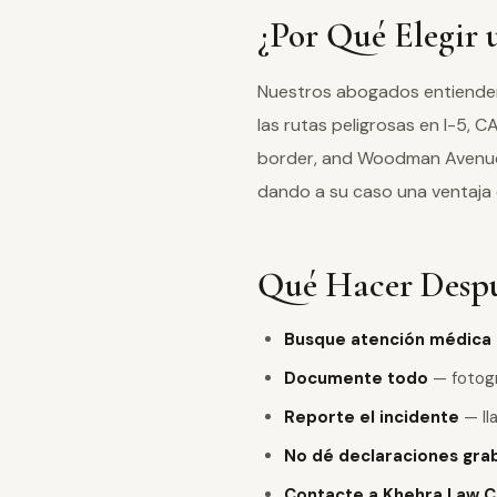
¿Por Qué Elegir 
Nuestros abogados entienden 
las rutas peligrosas en I-5, 
border, and Woodman Avenue 
dando a su caso una ventaja 
Qué Hacer Despué
Busque atención médica
Documente todo
— fotogra
Reporte el incidente
— lla
No dé declaraciones gra
Contacte a Khehra Law C