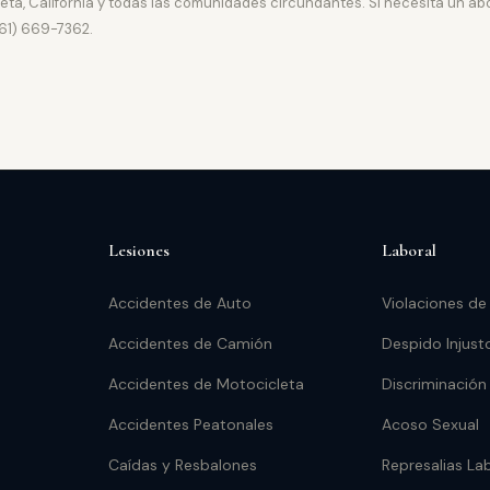
leta, California y todas las comunidades circundantes. Si necesita un a
661) 669-7362.
Lesiones
Laboral
Accidentes de Auto
Violaciones de
Accidentes de Camión
Despido Injust
Accidentes de Motocicleta
Discriminación
Accidentes Peatonales
Acoso Sexual
Caídas y Resbalones
Represalias La