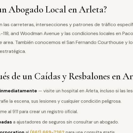
un Abogado Local en Arleta?
las carreteras, intersecciones y patrones de tráfico espec
CA-118, and Woodman Avenue y las condiciones locales en Paco
area. También conocemos el San Fernando Courthouse y los
estratégica.
s de un Caídas y Resbalones en Ar
 inmediatamente
— visite un hospital en Arleta, incluso si las 
fíe la escena, sus lesiones y cualquier condición peligrosa.
me al 911 para crear un registro oficial.
badas
a ajustadores de seguros sin consultar un abogado.
orporation
al
(661) 669-7362
para una consulta gratis.