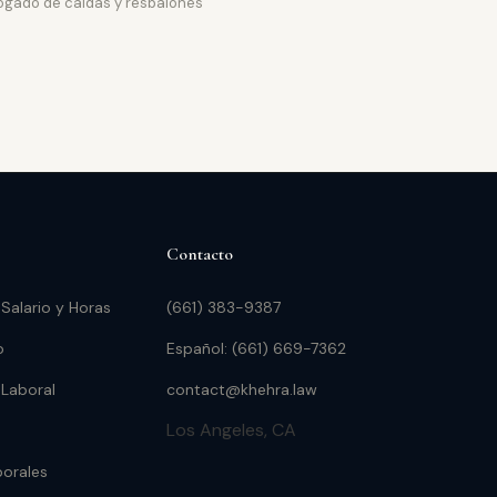
bogado de caídas y resbalones
Contacto
 Salario y Horas
(661) 383-9387
o
Español: (661) 669-7362
 Laboral
contact@khehra.law
Los Angeles, CA
borales