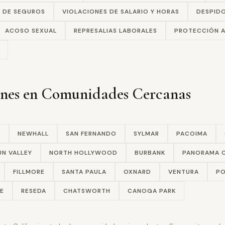
E DE SEGUROS
VIOLACIONES DE SALARIO Y HORAS
DESPIDO
ACOSO SEXUAL
REPRESALIAS LABORALES
PROTECCIÓN A
ones en Comunidades Cercanas
A
NEWHALL
SAN FERNANDO
SYLMAR
PACOIMA
UN VALLEY
NORTH HOLLYWOOD
BURBANK
PANORAMA C
FILLMORE
SANTA PAULA
OXNARD
VENTURA
PO
E
RESEDA
CHATSWORTH
CANOGA PARK