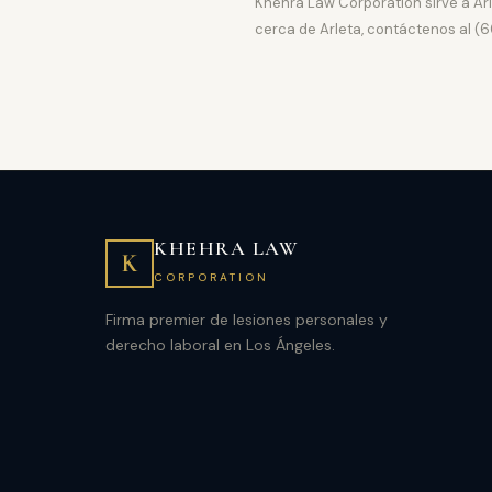
Khehra Law Corporation sirve a Ar
cerca de Arleta, contáctenos al (
KHEHRA LAW
K
CORPORATION
Firma premier de lesiones personales y
derecho laboral en Los Ángeles.