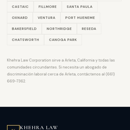
CASTAIC
FILLMORE
SANTA PAULA
OXNARD
VENTURA
PORT HUENEME
BAKERSFIELD
NORTHRIDGE
RESEDA
CHATSWORTH
CANOGA PARK
Khehra Law Corporation sirve a Arleta, California y todas las
comunidades circundantes. Si necesita un abogado de
discriminación laboral cerca de Arleta, contáctenos al (661)
669-7362.
KHEHRA LAW