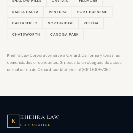
SHADOW HILLS
CASTAIC
FILLMORE
SANTA PAULA
VENTURA
PORT HUENEME
BAKERSFIELD
NORTHRIDGE
RESEDA
CHATSWORTH
CANOGA PARK
Khehra Law Corporation sirve a Oxnard, California y todas las
comunidades circundantes. Si necesita un abogado de acoso
sexual cerca de Oxnard, contáctenos al (661) 669-7362.
KHEHRA LAW
K
CORPORATION