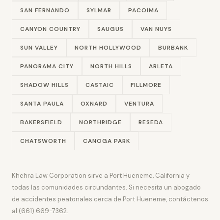
SAN FERNANDO
SYLMAR
PACOIMA
CANYON COUNTRY
SAUGUS
VAN NUYS
SUN VALLEY
NORTH HOLLYWOOD
BURBANK
PANORAMA CITY
NORTH HILLS
ARLETA
SHADOW HILLS
CASTAIC
FILLMORE
SANTA PAULA
OXNARD
VENTURA
BAKERSFIELD
NORTHRIDGE
RESEDA
CHATSWORTH
CANOGA PARK
Khehra Law Corporation sirve a Port Hueneme, California y
todas las comunidades circundantes. Si necesita un abogado
de accidentes peatonales cerca de Port Hueneme, contáctenos
al (661) 669-7362.