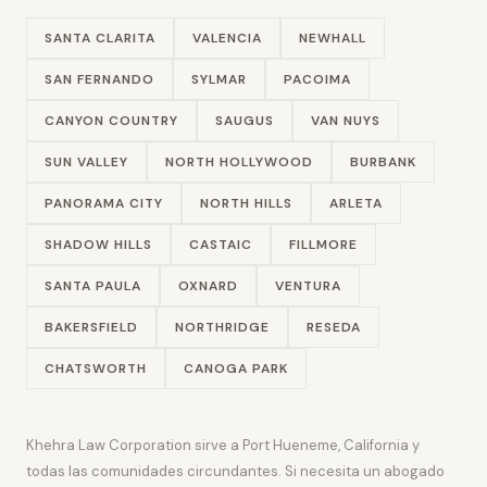
SANTA CLARITA
VALENCIA
NEWHALL
SAN FERNANDO
SYLMAR
PACOIMA
CANYON COUNTRY
SAUGUS
VAN NUYS
SUN VALLEY
NORTH HOLLYWOOD
BURBANK
PANORAMA CITY
NORTH HILLS
ARLETA
SHADOW HILLS
CASTAIC
FILLMORE
SANTA PAULA
OXNARD
VENTURA
BAKERSFIELD
NORTHRIDGE
RESEDA
CHATSWORTH
CANOGA PARK
Khehra Law Corporation sirve a Port Hueneme, California y
todas las comunidades circundantes. Si necesita un abogado