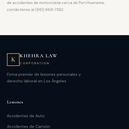
de accidentes de motocicleta cerca de Port Hueneme,
contáctenos al (661) 669-7362.
KHEHRA LAW
K
CORPORATION
Firma premier de lesiones personales y
derecho laboral en Los Ángeles.
Lesiones
Accidentes de Auto
Accidentes de Camión