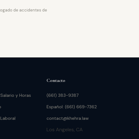
abogado de accidentes de
Contacto
 Salario y Horas
(661) 383-9387
o
Español: (661) 669-7362
 Laboral
contact@khehra.law
Los Angeles, CA