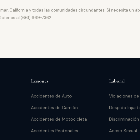
lmar, California y todas las comunidades circundantes. Si necesita un 
áctenos al (661) 669-7362.
Lesiones
Laboral
Accidentes de Auto
Violaciones de
Accidentes de Camión
Despido Injust
Accidentes de Motocicleta
Discriminación
Accidentes Peatonales
Acoso Sexual