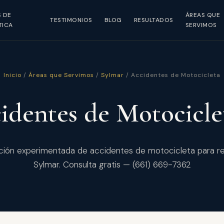
S DE
ÁREAS QUE
TESTIMONIOS
BLOG
RESULTADOS
TICA
SERVIMOS
Inicio
/
Áreas que Servimos
/
Sylmar
/ Accidentes de Motocicleta
identes de Motocicl
ión experimentada de accidentes de motocicleta para r
Sylmar. Consulta gratis — (661) 669-7362