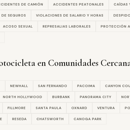
CCIDENTES DE CAMIÓN
ACCIDENTES PEATONALES
CAÍDAS 
E DE SEGUROS
VIOLACIONES DE SALARIO Y HORAS
DESPIDO
ACOSO SEXUAL
REPRESALIAS LABORALES
PROTECCIÓN A
otocicleta en Comunidades Cercan
A
NEWHALL
SAN FERNANDO
PACOIMA
CANYON CO
NORTH HOLLYWOOD
BURBANK
PANORAMA CITY
NOR
FILLMORE
SANTA PAULA
OXNARD
VENTURA
PO
E
RESEDA
CHATSWORTH
CANOGA PARK