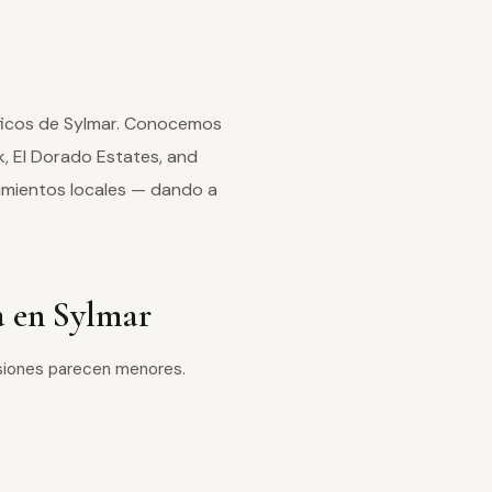
íficos de Sylmar. Conocemos
rk, El Dorado Estates, and
imientos locales — dando a
a en Sylmar
lesiones parecen menores.