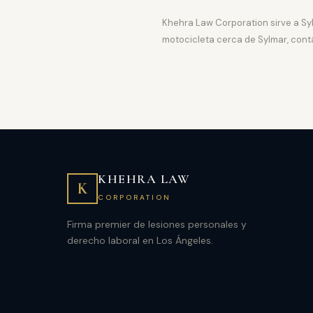
Khehra Law Corporation sirve a Sy
motocicleta cerca de Sylmar, cont
KHEHRA LAW
K
CORPORATION
Firma premier de lesiones personales y
derecho laboral en Los Ángeles.