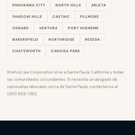
PANORAMA CITY
NORTH HILLS
ARLETA
SHADOW HILLS
CASTAIC
FILLMORE
OXNARD
VENTURA
PORT HUENEME
BAKERSFIELD
NORTHRIDGE
RESEDA
CHATSWORTH
CANOGA PARK
Khehra Law Corporation sirve a Santa Paula, California y todas
las comunidades circundantes. Si necesita un abogado de
represalias laborales cerca de Santa Paula, contáctenos al
(661) 669-7362.