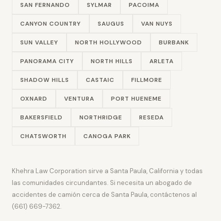
SAN FERNANDO
SYLMAR
PACOIMA
CANYON COUNTRY
SAUGUS
VAN NUYS
SUN VALLEY
NORTH HOLLYWOOD
BURBANK
PANORAMA CITY
NORTH HILLS
ARLETA
SHADOW HILLS
CASTAIC
FILLMORE
OXNARD
VENTURA
PORT HUENEME
BAKERSFIELD
NORTHRIDGE
RESEDA
CHATSWORTH
CANOGA PARK
Khehra Law Corporation sirve a Santa Paula, California y todas
las comunidades circundantes. Si necesita un abogado de
accidentes de camión cerca de Santa Paula, contáctenos al
(661) 669-7362.