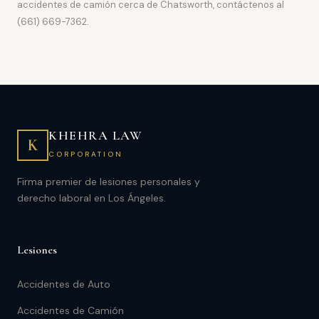
accidentes de camión cerca de Chatsworth, contáctenos al
(661) 669-7362.
KHEHRA LAW
K
CORPORATION
Firma premier de lesiones personales y
derecho laboral en Los Ángeles.
Lesiones
Accidentes de Auto
Accidentes de Camión