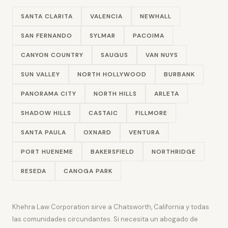
SANTA CLARITA
VALENCIA
NEWHALL
SAN FERNANDO
SYLMAR
PACOIMA
CANYON COUNTRY
SAUGUS
VAN NUYS
SUN VALLEY
NORTH HOLLYWOOD
BURBANK
PANORAMA CITY
NORTH HILLS
ARLETA
SHADOW HILLS
CASTAIC
FILLMORE
SANTA PAULA
OXNARD
VENTURA
PORT HUENEME
BAKERSFIELD
NORTHRIDGE
RESEDA
CANOGA PARK
Khehra Law Corporation sirve a Chatsworth, California y todas
las comunidades circundantes. Si necesita un abogado de